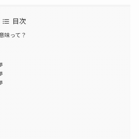
目次
意味って？
夢
夢
夢